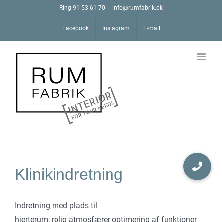
Skip
Ring 91 53 61 70
|
info@rumfabrik.dk
to
Facebook
Instagram
E-mail
content
Klinikindretning
Indretning med plads til
hjerterum, rolig atmosfærer optimering af funktioner